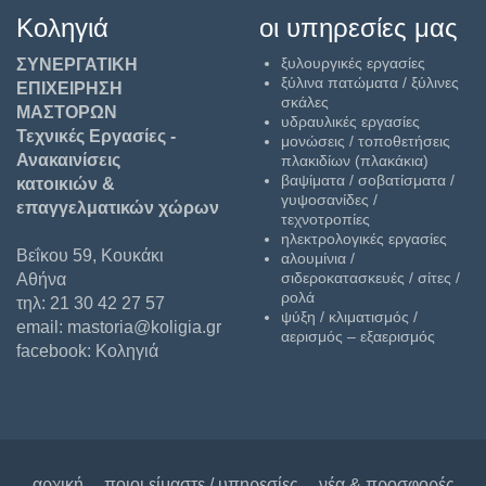
Κοληγιά
οι υπηρεσίες μας
ξυλουργικές εργασίες
ΣΥΝΕΡΓΑΤΙΚΗ
ξύλινα πατώματα / ξύλινες
ΕΠΙΧΕΙΡΗΣΗ
σκάλες
ΜΑΣΤΟΡΩΝ
υδραυλικές εργασίες
Τεχνικές Εργασίες -
μονώσεις / τοποθετήσεις
Ανακαινίσεις
πλακιδίων (πλακάκια)
βαψίματα / σοβατίσματα /
κατοικιών &
γυψοσανίδες /
επαγγελματικών χώρων
τεχνοτροπίες
ηλεκτρολογικές εργασίες
Βεΐκου 59, Κουκάκι
αλουμίνια /
σιδεροκατασκευές / σίτες /
Αθήνα
ρολά
τηλ: 21 30 42 27 57
ψύξη / κλιματισμός /
email: mastoria@koligia.gr
αερισμός – εξαερισμός
facebook:
Κοληγιά
αρχική
ποιοι είμαστε / υπηρεσίες
νέα & προσφορές