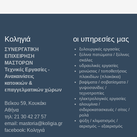
Κοληγιά
οι υπηρεσίες μας
ξυλουργικές εργασίες
ΣΥΝΕΡΓΑΤΙΚΗ
ξύλινα πατώματα / ξύλινες
ΕΠΙΧΕΙΡΗΣΗ
σκάλες
ΜΑΣΤΟΡΩΝ
υδραυλικές εργασίες
Τεχνικές Εργασίες -
μονώσεις / τοποθετήσεις
Ανακαινίσεις
πλακιδίων (πλακάκια)
βαψίματα / σοβατίσματα /
κατοικιών &
γυψοσανίδες /
επαγγελματικών χώρων
τεχνοτροπίες
ηλεκτρολογικές εργασίες
Βεΐκου 59, Κουκάκι
αλουμίνια /
σιδεροκατασκευές / σίτες /
Αθήνα
ρολά
τηλ: 21 30 42 27 57
ψύξη / κλιματισμός /
email: mastoria@koligia.gr
αερισμός – εξαερισμός
facebook:
Κοληγιά